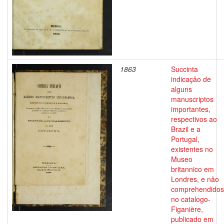
1863
Succinta
indicaçâo de
alguns
manuscriptos
importantes,
respectivos ao
Brazil e a
Portugal,
existentes no
Museo
britannico em
Londres, e nâo
comprehendidos
no catalogo-
Figanière,
publicado em