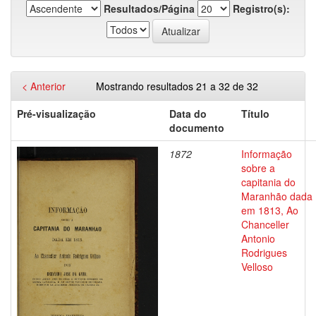
Resultados/Página
Registro(s):
< Anterior
Mostrando resultados 21 a 32 de 32
Pré-visualização
Data do
Título
documento
1872
Informação
sobre a
capitania do
Maranhão dada
em 1813, Ao
Chanceller
Antonio
Rodrigues
Velloso