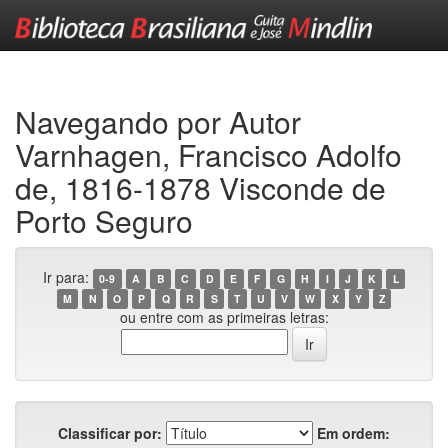
Skip
navigation
Navegando por Autor
Varnhagen, Francisco Adolfo
de, 1816-1878 Visconde de
Porto Seguro
Ir para:
0-9
A
B
C
D
E
F
G
H
I
J
K
L
M
N
O
P
Q
R
S
T
U
V
W
X
Y
Z
ou entre com as primeiras letras:
Classificar por:
Em ordem: