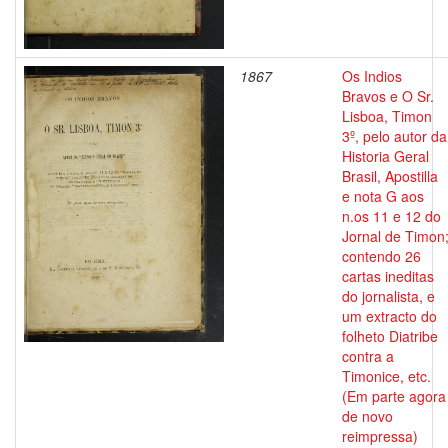
1867
Os Indios
Bravos e O Sr.
Lisboa, Timon
3º, pelo autor da
Historia Geral
Brasil, Apostilla
e nota G aos
n.os 11 e 12 do
Jornal de Timon
contendo 26
cartas ineditas
do jornalista, e
um extracto do
folheto Diatribe
contra a
Timonice, etc.
(Em parte agora
de novo
reimpressa)