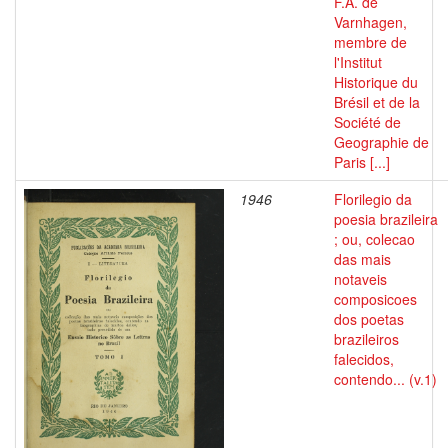
F.A. de
Varnhagen,
membre de
l'Institut
Historique du
Brésil et de la
Société de
Geographie de
Paris [...]
1946
Florilegio da
poesia brazileira
; ou, colecao
das mais
notaveis
composicoes
dos poetas
brazileiros
falecidos,
contendo... (v.1)