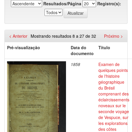
Resultados/Página
Registro(s):
< Anterior
Mostrando resultados 8 a 27 de 32
Próximo >
Pré-visualização
Data do
Título
documento
1858
Examen de
quelques points
de l'histoire
géographique
du Brésil
comprenant des
éclaircissements
noveaux sur le
seconde voyage
de Vespuce, sur
les explorations
des côtes