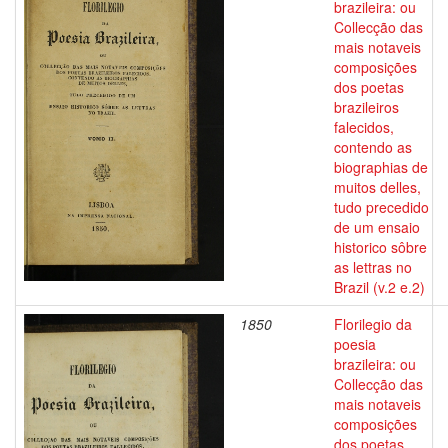
brazileira: ou
Collecção das
mais notaveis
composições
dos poetas
brazileiros
falecidos,
contendo as
biographias de
muitos delles,
tudo precedido
de um ensaio
historico sôbre
as lettras no
Brazil (v.2 e.2)
1850
Florilegio da
poesia
brazileira: ou
Collecção das
mais notaveis
composições
dos poetas