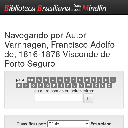
Skip
navigation
Navegando por Autor
Varnhagen, Francisco Adolfo
de, 1816-1878 Visconde de
Porto Seguro
Ir para:
0-9
A
B
C
D
E
F
G
H
I
J
K
L
M
N
O
P
Q
R
S
T
U
V
W
X
Y
Z
ou entre com as primeiras letras:
Classificar por:
Em ordem: