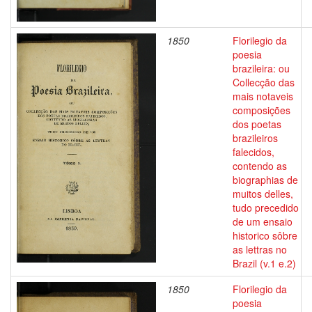
1850
Florilegio da
poesia
brazileira: ou
Collecção das
mais notaveis
composições
dos poetas
brazileiros
falecidos,
contendo as
biographias de
muitos delles,
tudo precedido
de um ensaio
historico sôbre
as lettras no
Brazil (v.1 e.2)
1850
Florilegio da
poesia