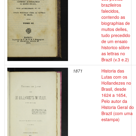
brazileiros
falecidos,
contendo as
biographias de
muitos delles,
tudo precedido
de um ensaio
historico sôbre
as lettras no
Brazil (v.3 e.2)
1871
Historia das
Lutas com os
Hollandezes no
Brasil, desde
1624 a 1654,
Pelo autor da
Historia Geral do
Brazil (com uma
estampa)