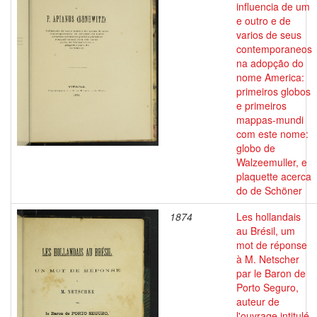
influencia de um
e outro e de
varios de seus
contemporaneos
na adopção do
nome America:
primeiros globos
e primeiros
mappas-mundi
com este nome:
globo de
Walzeemuller, e
plaquette acerca
do de Schöner
1874
Les hollandais
au Brésil, um
mot de réponse
à M. Netscher
par le Baron de
Porto Seguro,
auteur de
l'ouvrage intitulé