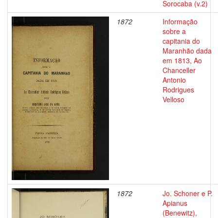
Sorocaba (v.2)
1872
Informação
sobre a
capitania do
Maranhão dada
em 1813, Ao
Chanceller
Antonio
Rodrigues
Velloso
1872
Jo. Schoner e P.
Apianus
(Benewitz),