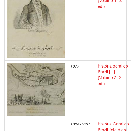
(Volume 1, 2.
ed.)
1877
História geral do
Brazil [...]
(Volume 2, 2.
ed.)
1854-1857
História Geral do
Brazil, isto é do