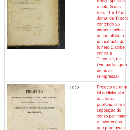
Brasil, Apostilla
e nota G aos
n.os 11 e 12 do
Jornal de Timon;
contendo 26
cartas ineditas
do jornalista, e
um extracto do
folheto Diatribe
contra a
Timonice, etc.
(Em parte agora
de novo
reimpressa)
1856
Projecto de uma
lei addicional á
das terras
publicas, com a
imposição do
censo por maior
e favores aos
que promovem