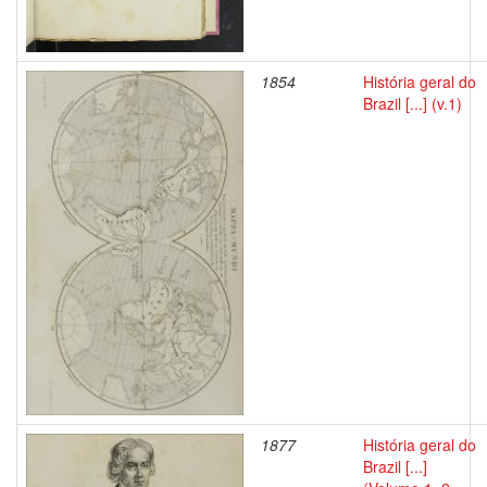
1854
História geral do
Brazil [...] (v.1)
1877
História geral do
Brazil [...]