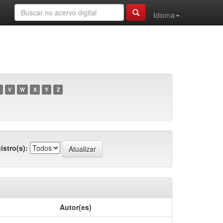
Idioma
V
W
X
Y
Z
istro(s):
Autor(es)