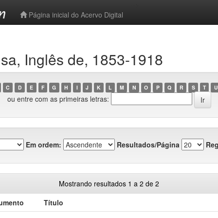
-->
Página inicial do Acervo Digital
sa, Inglês de, 1853-1918
C
D
E
F
G
H
I
J
K
L
M
N
O
P
Q
R
S
T
U
ou entre com as primeiras letras:
Em ordem:
Resultados/Página
Reg
Mostrando resultados 1 a 2 de 2
cumento
Título