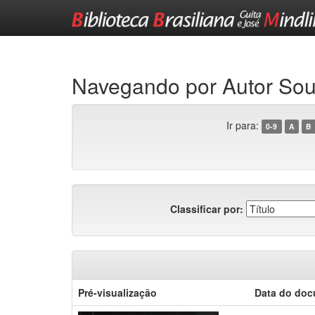
Skip
navigation
Navegando por Autor Sou
Ir para:
0-9
A
B
Classificar por:
Pré-visualização
Data do do