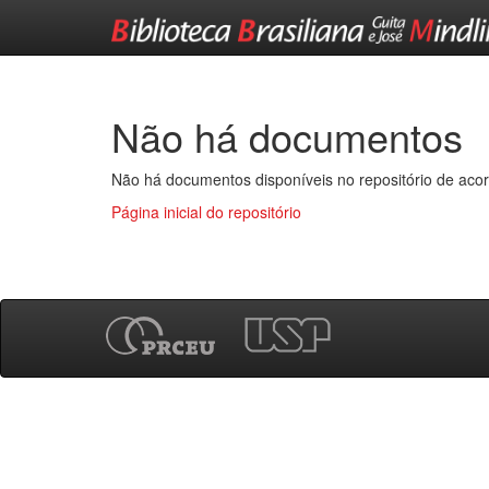
Skip
navigation
Não há documentos
Não há documentos disponíveis no repositório de acor
Página inicial do repositório