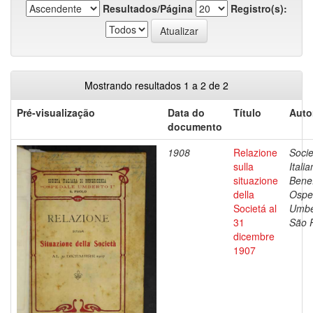
Resultados/Página
Registro(s):
Mostrando resultados 1 a 2 de 2
Pré-visualização
Data do
Título
Auto
documento
1908
Relazione
Socie
sulla
Itali
situazione
Bene
della
Ospe
Societá al
Umber
31
São 
dicembre
1907