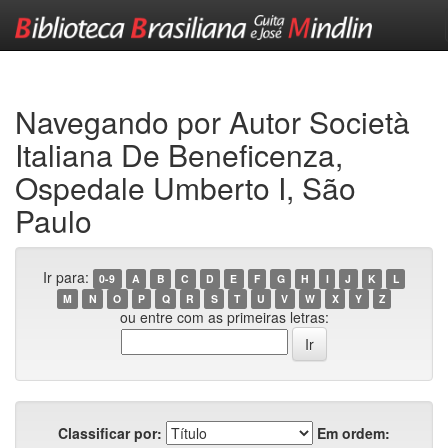
Skip
navigation
Navegando por Autor Società
Italiana De Beneficenza,
Ospedale Umberto I, São
Paulo
Ir para:
0-9
A
B
C
D
E
F
G
H
I
J
K
L
M
N
O
P
Q
R
S
T
U
V
W
X
Y
Z
ou entre com as primeiras letras:
Classificar por:
Em ordem: