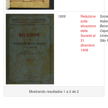
1909
Relazione
Socie
sulla
Itali
situazione
Bene
della
Ospe
Societá al
Umber
31
São 
dicembre
1908
Mostrando resultados 1 a 2 de 2