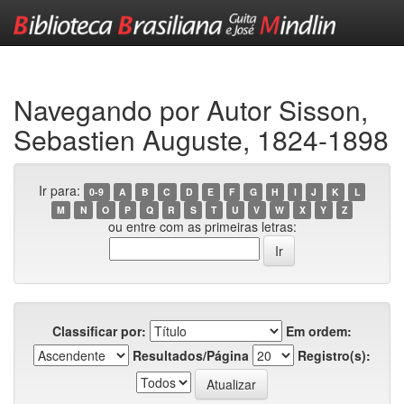
Skip
navigation
Navegando por Autor Sisson,
Sebastien Auguste, 1824-1898
Ir para:
0-9
A
B
C
D
E
F
G
H
I
J
K
L
M
N
O
P
Q
R
S
T
U
V
W
X
Y
Z
ou entre com as primeiras letras:
Classificar por:
Em ordem:
Resultados/Página
Registro(s):