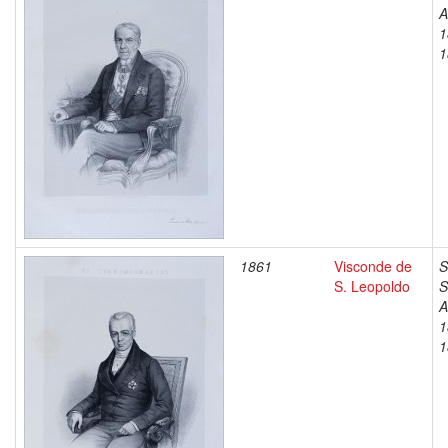
A
1
1
1861
Visconde de
S
S. Leopoldo
S
A
1
1