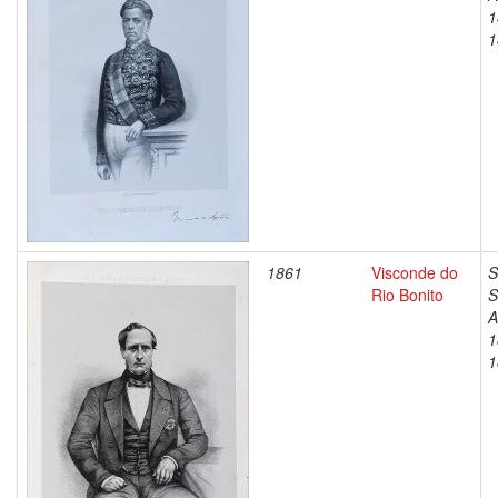
1
1
1861
Visconde do
S
Rio Bonito
S
A
1
1