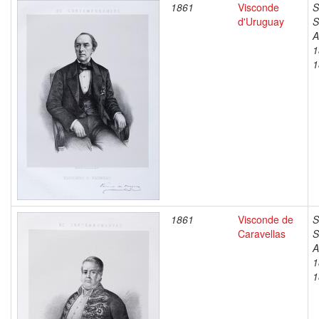
1861
Visconde
S
d'Uruguay
S
A
1
1
1861
Visconde de
S
Caravellas
S
A
1
1