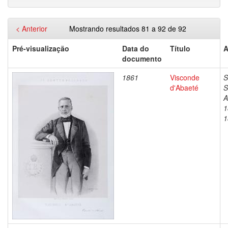
< Anterior
Mostrando resultados 81 a 92 de 92
Pré-visualização
Data do
Título
A
documento
1861
Visconde
S
d'Abaeté
S
A
1
1