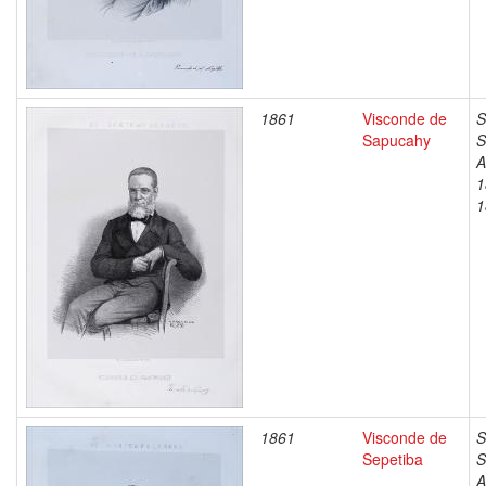
1861
Visconde de
S
Sapucahy
S
A
1
1
1861
Visconde de
S
Sepetiba
S
A