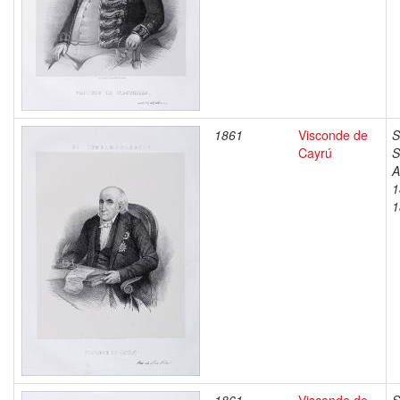
1861
Visconde de
S
Cayrú
S
A
1
1