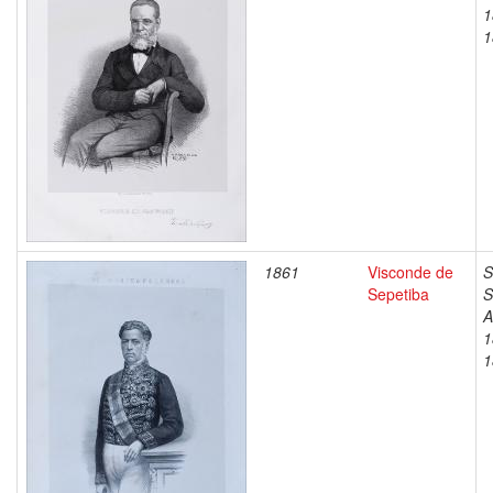
1
1
1861
Visconde de
S
Sepetiba
S
A
1
1