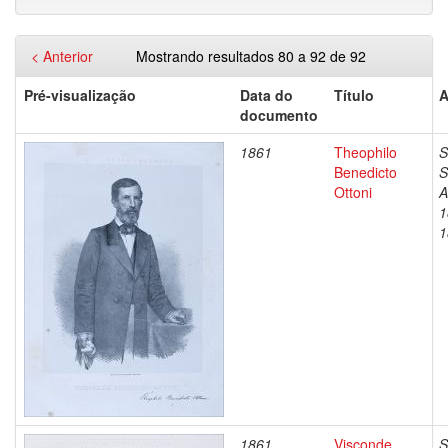
< Anterior
Mostrando resultados 80 a 92 de 92
Pré-visualização
Data do
Título
A
documento
1861
Theophilo
S
Benedicto
S
Ottoni
A
1
1
1861
Visconde
S