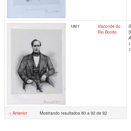
1861
Visconde do
S
Rio Bonito
S
A
1
1
< Anterior
Mostrando resultados 80 a 92 de 92