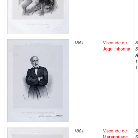
1861
Visconde de
S
Jequitinhonha
S
A
1
1
1861
Visconde de
S
Maranguape
S