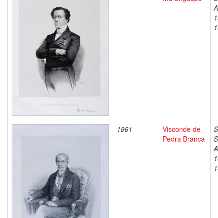
A
1
1
1861
Visconde de
S
Pedra Branca
S
A
1
1