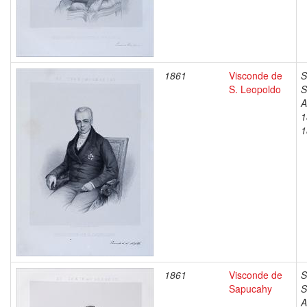
1861
Visconde de
S
S. Leopoldo
S
A
1
1
1861
Visconde de
S
Sapucahy
S
A