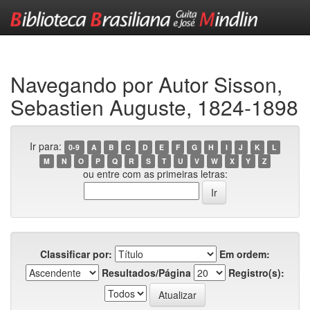
Skip
navigation
Navegando por Autor Sisson,
Sebastien Auguste, 1824-1898
Ir para:
0-9
A
B
C
D
E
F
G
H
I
J
K
L
M
N
O
P
Q
R
S
T
U
V
W
X
Y
Z
ou entre com as primeiras letras:
Classificar por:
Em ordem:
Resultados/Página
Registro(s):