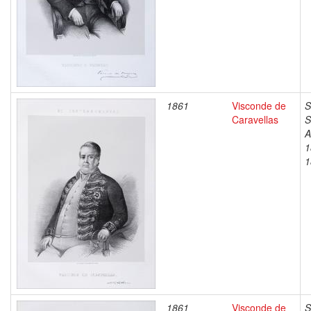
1861
Visconde de
S
Caravellas
S
A
1
1
1861
Visconde de
S