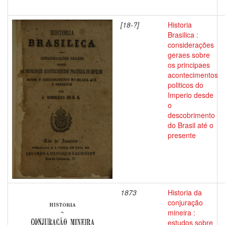
[18-?]
Historia
Brasilica :
considerações
geraes sobre
os principaes
acontecimentos
politicos do
Imperio desde
o
descobrimento
do Brasil até o
presente
1873
Historia da
conjuração
mineira :
estudos sobre