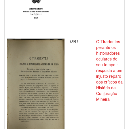
1881
O Tiradentes
perante os
historiadores
oculares de
seu tempo :
resposta a um
injusto reparo
dos críticos da
História da
Conjuração
Mineira