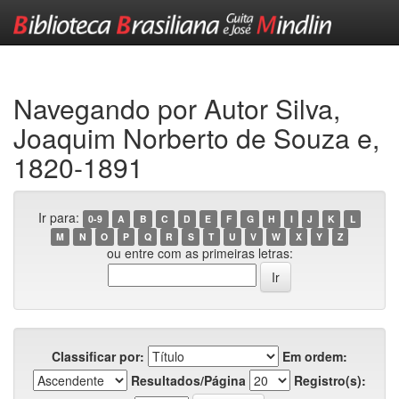
Skip
navigation
Navegando por Autor Silva,
Joaquim Norberto de Souza e,
1820-1891
Ir para:
0-9
A
B
C
D
E
F
G
H
I
J
K
L
M
N
O
P
Q
R
S
T
U
V
W
X
Y
Z
ou entre com as primeiras letras:
Classificar por:
Em ordem:
Resultados/Página
Registro(s):