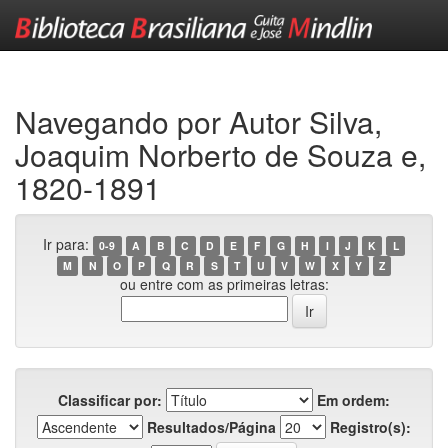
Skip
navigation
Navegando por Autor Silva,
Joaquim Norberto de Souza e,
1820-1891
Ir para:
0-9
A
B
C
D
E
F
G
H
I
J
K
L
M
N
O
P
Q
R
S
T
U
V
W
X
Y
Z
ou entre com as primeiras letras:
Classificar por:
Em ordem:
Resultados/Página
Registro(s):