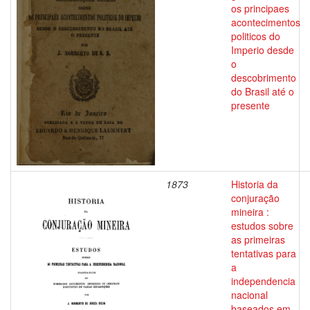
os principaes
acontecimentos
politicos do
Imperio desde
o
descobrimento
do Brasil até o
presente
1873
Historia da
conjuração
mineira :
estudos sobre
as primeiras
tentativas para
a
independencia
nacional
baseados em