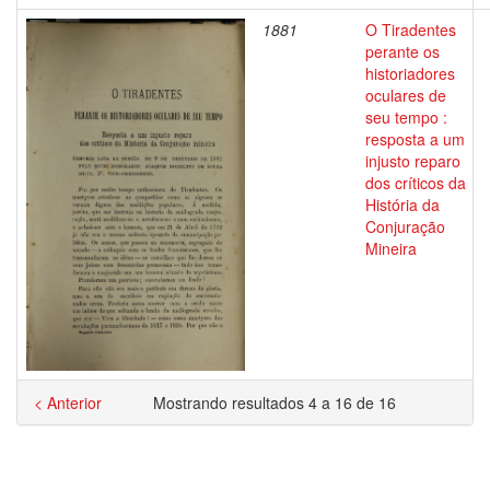
1881
O Tiradentes
perante os
historiadores
oculares de
seu tempo :
resposta a um
injusto reparo
dos críticos da
História da
Conjuração
Mineira
< Anterior
Mostrando resultados 4 a 16 de 16