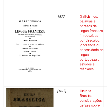
1877
Gallicismos,
palavras e
phrases da
lingua franceza
introduzidas
por descuido,
ignorancia ou
necessidade na
lingua
portugueza :
estudos e
reflexões
[18-?]
Historia
Brasilica :
considerações
geraes sobre