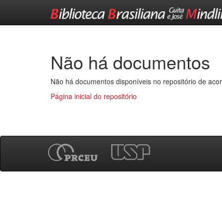
Skip
navigation
Não há documentos
Não há documentos disponíveis no repositório de acor
Página inicial do repositório