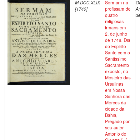
M.DCC.XLIX
Sermam na
Ol
[1749]
profissam de
An
quatro
d
religiosas
irmans em
2. de junho
de 1748. Dia
do Espirito
Santo com o
Santissimo
Sacramento
exposto, no
Mosteiro das
Ursulinas
em Nossa
Senhora das
Merces da
cidade da
Bahia,
Prégado por
seu autor
Antonio de