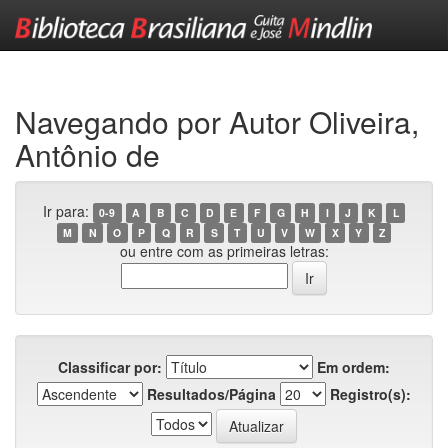
Skip
navigation
Navegando por Autor Oliveira,
Antônio de
Ir para:
0-9
A
B
C
D
E
F
G
H
I
J
K
L
M
N
O
P
Q
R
S
T
U
V
W
X
Y
Z
ou entre com as primeiras letras:
Classificar por:
Em ordem:
Resultados/Página
Registro(s):