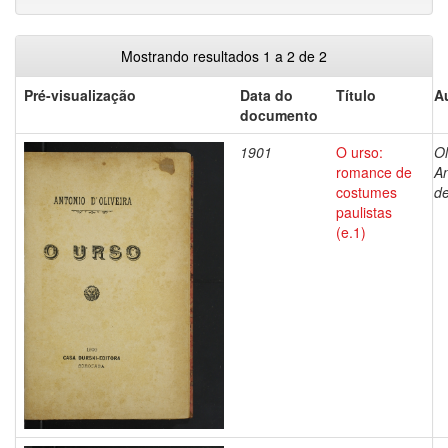
Mostrando resultados 1 a 2 de 2
Pré-visualização
Data do
Título
A
documento
1901
O urso:
Ol
romance de
An
costumes
d
paulistas
(e.1)