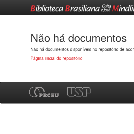
Skip
navigation
Não há documentos
Não há documentos disponíveis no repositório de acor
Página inicial do repositório