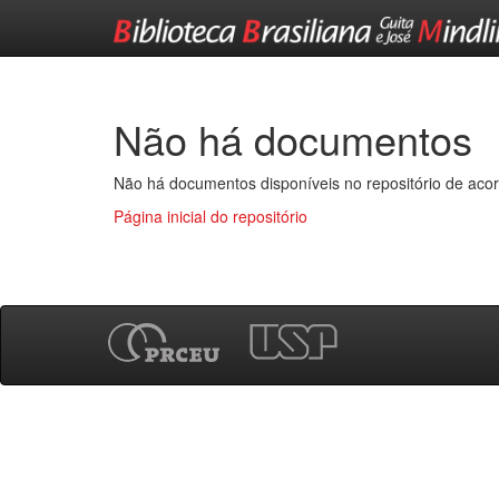
Skip
navigation
Não há documentos
Não há documentos disponíveis no repositório de acor
Página inicial do repositório