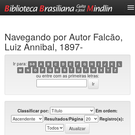
Skip
navigation
Navegando por Autor Falcão,
Luiz Annibal, 1897-
Ir para:
0-9
A
B
C
D
E
F
G
H
I
J
K
L
M
N
O
P
Q
R
S
T
U
V
W
X
Y
Z
ou entre com as primeiras letras:
Classificar por:
Em ordem:
Resultados/Página
Registro(s):