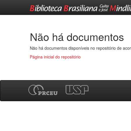
Skip
navigation
Não há documentos
Não há documentos disponíveis no repositório de acor
Página inicial do repositório