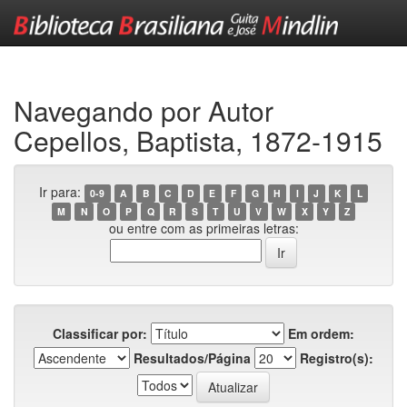
Skip
navigation
Navegando por Autor
Cepellos, Baptista, 1872-1915
Ir para:
0-9
A
B
C
D
E
F
G
H
I
J
K
L
M
N
O
P
Q
R
S
T
U
V
W
X
Y
Z
ou entre com as primeiras letras:
Classificar por:
Em ordem:
Resultados/Página
Registro(s):