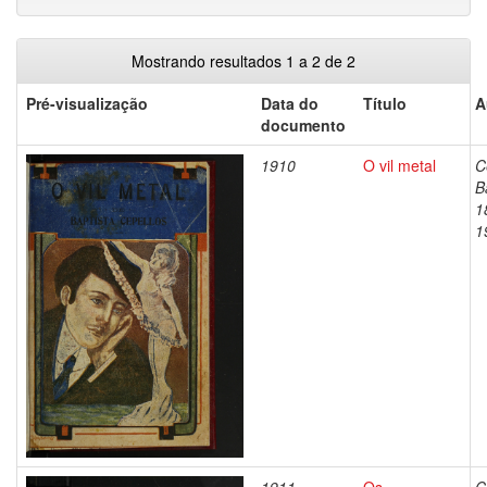
Mostrando resultados 1 a 2 de 2
Pré-visualização
Data do
Título
A
documento
1910
O vil metal
C
B
1
1