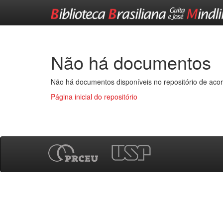
Skip
navigation
Não há documentos
Não há documentos disponíveis no repositório de acor
Página inicial do repositório