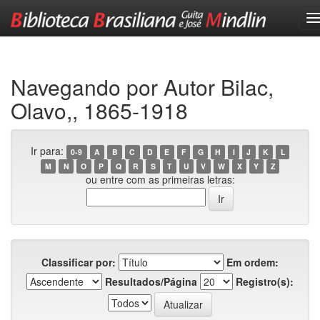
Skip
navigation
Navegando por Autor Bilac,
Olavo,, 1865-1918
Ir para:
0-9
A
B
C
D
E
F
G
H
I
J
K
L
M
N
O
P
Q
R
S
T
U
V
W
X
Y
Z
ou entre com as primeiras letras:
Classificar por:
Em ordem:
Resultados/Página
Registro(s):