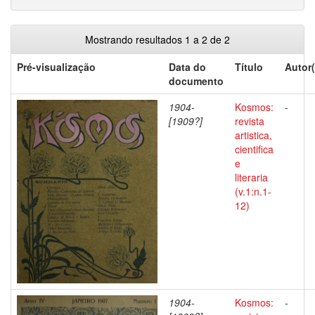
Mostrando resultados 1 a 2 de 2
Pré-visualização
Data do
Título
Autor(
documento
1904-
Kosmos:
-
[1909?]
revista
artistica,
cientifica
e
literaria
(v.1:n.1-
12)
1904-
Kosmos:
-