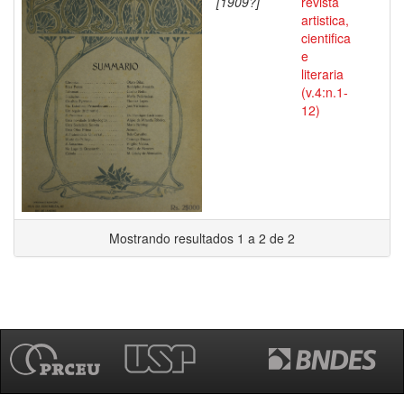
[1909?]
revista
artistica,
cientifica
e
literaria
(v.4:n.1-
12)
Mostrando resultados 1 a 2 de 2