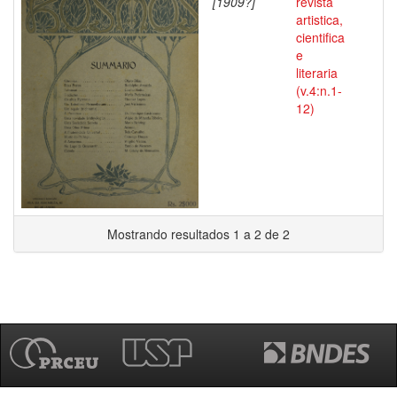
[1909?]
revista
artistica,
cientifica
e
literaria
(v.4:n.1-
12)
Mostrando resultados 1 a 2 de 2