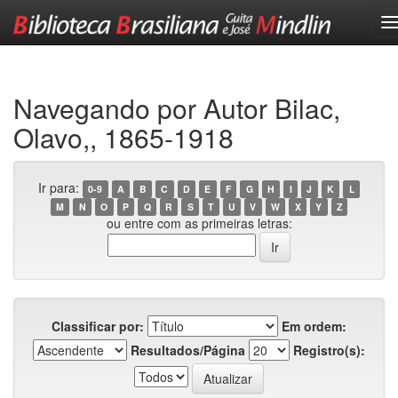
Skip
navigation
Navegando por Autor Bilac,
Olavo,, 1865-1918
Ir para:
0-9
A
B
C
D
E
F
G
H
I
J
K
L
M
N
O
P
Q
R
S
T
U
V
W
X
Y
Z
ou entre com as primeiras letras:
Classificar por:
Em ordem:
Resultados/Página
Registro(s):