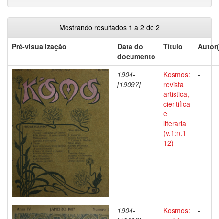
Mostrando resultados 1 a 2 de 2
Pré-visualização
Data do
Título
Autor(
documento
1904-
Kosmos:
-
[1909?]
revista
artistica,
cientifica
e
literaria
(v.1:n.1-
12)
1904-
Kosmos:
-