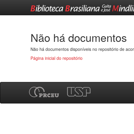
Skip
navigation
Não há documentos
Não há documentos disponíveis no repositório de acor
Página inicial do repositório