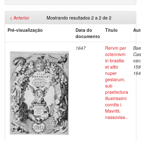
< Anterior
Mostrando resultados 2 a 2 de 2
Pré-visualização
Data do
Título
Aut
documento
1647
Rervm per
Bae
octennivm
Cas
in brasilia
van
et alibi
158
nuper
164
gestarum,
sub
praefectura
illustrissimi
comitis i.
Mavritii,
nassoviae..