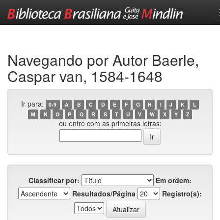
Skip
navigation
Navegando por Autor Baerle,
Caspar van, 1584-1648
Ir para:
0-9
A
B
C
D
E
F
G
H
I
J
K
L
M
N
O
P
Q
R
S
T
U
V
W
X
Y
Z
ou entre com as primeiras letras:
Classificar por:
Em ordem:
Resultados/Página
Registro(s):