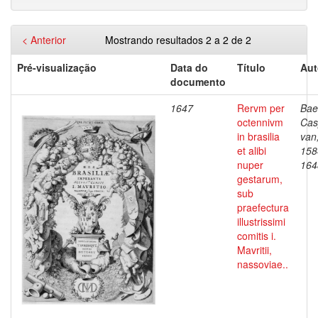
< Anterior
Mostrando resultados 2 a 2 de 2
Pré-visualização
Data do
Título
Aut
documento
1647
Rervm per
Bae
octennivm
Cas
in brasilia
van
et alibi
158
nuper
164
gestarum,
sub
praefectura
illustrissimi
comitis i.
Mavritii,
nassoviae..