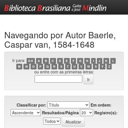
Skip
navigation
Navegando por Autor Baerle,
Caspar van, 1584-1648
Ir para:
0-9
A
B
C
D
E
F
G
H
I
J
K
L
M
N
O
P
Q
R
S
T
U
V
W
X
Y
Z
ou entre com as primeiras letras:
Classificar por:
Em ordem:
Resultados/Página
Registro(s):