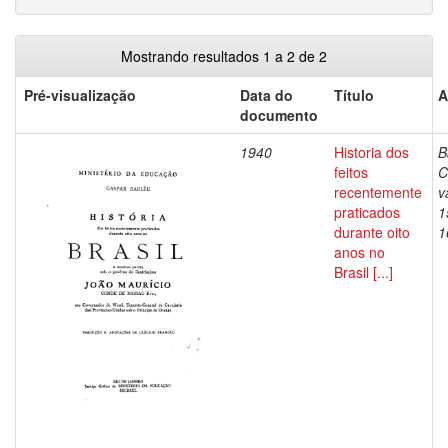
Mostrando resultados 1 a 2 de 2
Pré-visualização
Data do
Título
A
documento
1940
Historia dos
B
feitos
C
recentemente
v
praticados
1
durante oito
1
anos no
Brasil [...]