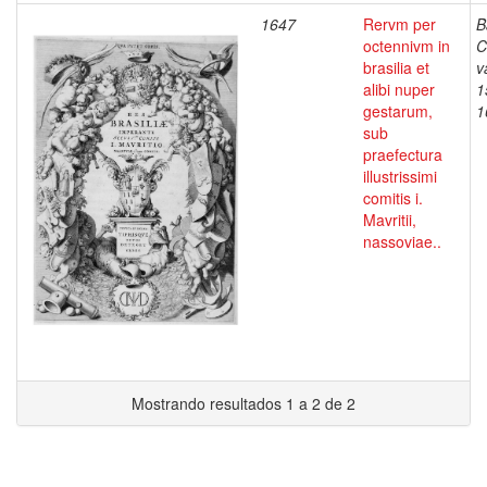
1647
Rervm per
B
octennivm in
C
brasilia et
v
alibi nuper
1
gestarum,
1
sub
praefectura
illustrissimi
comitis i.
Mavritii,
nassoviae..
Mostrando resultados 1 a 2 de 2