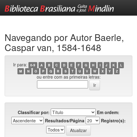
Skip
navigation
Navegando por Autor Baerle,
Caspar van, 1584-1648
Ir para:
0-9
A
B
C
D
E
F
G
H
I
J
K
L
M
N
O
P
Q
R
S
T
U
V
W
X
Y
Z
ou entre com as primeiras letras:
Classificar por:
Em ordem:
Resultados/Página
Registro(s):