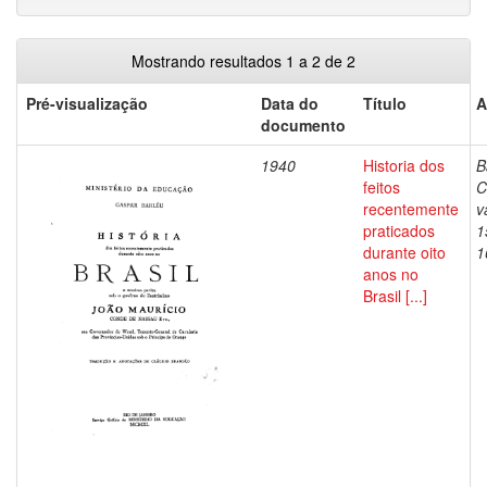
Mostrando resultados 1 a 2 de 2
Pré-visualização
Data do
Título
A
documento
1940
Historia dos
B
feitos
C
recentemente
v
praticados
1
durante oito
1
anos no
Brasil [...]