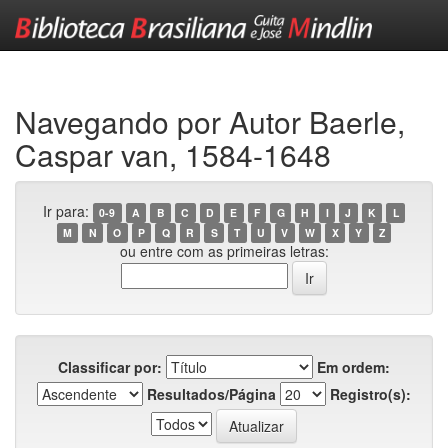
Skip
navigation
Navegando por Autor Baerle,
Caspar van, 1584-1648
Ir para:
0-9
A
B
C
D
E
F
G
H
I
J
K
L
M
N
O
P
Q
R
S
T
U
V
W
X
Y
Z
ou entre com as primeiras letras:
Classificar por:
Em ordem:
Resultados/Página
Registro(s):