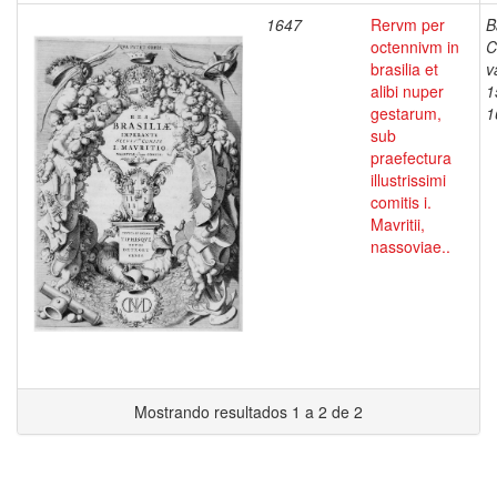
1647
Rervm per
B
octennivm in
C
brasilia et
v
alibi nuper
1
gestarum,
1
sub
praefectura
illustrissimi
comitis i.
Mavritii,
nassoviae..
Mostrando resultados 1 a 2 de 2