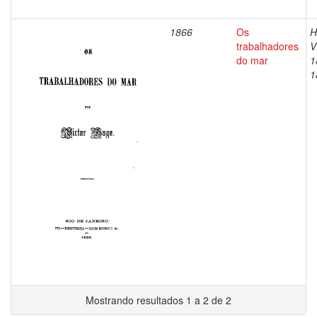
1866
Os
H
trabalhadores
V
do mar
1
1
Mostrando resultados 1 a 2 de 2