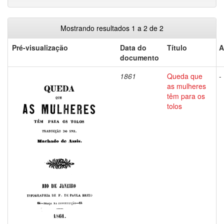
Mostrando resultados 1 a 2 de 2
Pré-visualização
Data do
Título
A
documento
1861
Queda que
-
as mulheres
têm para os
tolos