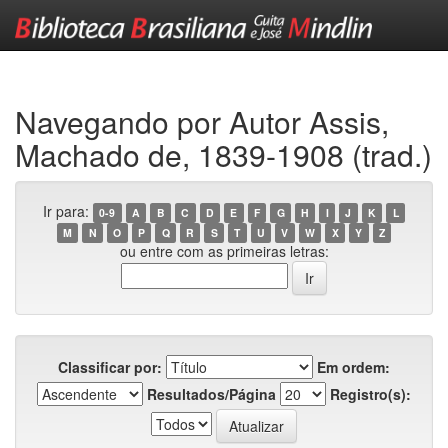
Skip
navigation
Navegando por Autor Assis,
Machado de, 1839-1908 (trad.)
Ir para:
0-9
A
B
C
D
E
F
G
H
I
J
K
L
M
N
O
P
Q
R
S
T
U
V
W
X
Y
Z
ou entre com as primeiras letras:
Classificar por:
Em ordem:
Resultados/Página
Registro(s):