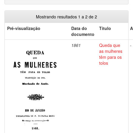
Mostrando resultados 1 a 2 de 2
Pré-visualização
Data do
Título
A
documento
1861
Queda que
-
as mulheres
têm para os
tolos