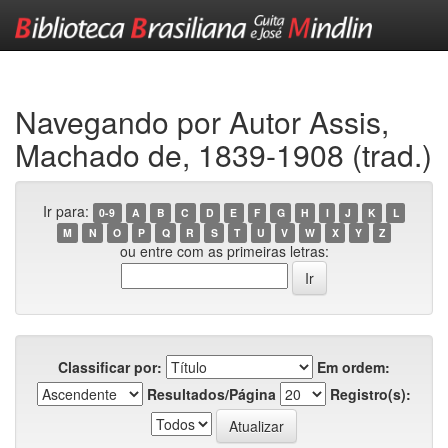
Skip
navigation
Navegando por Autor Assis,
Machado de, 1839-1908 (trad.)
Ir para:
0-9
A
B
C
D
E
F
G
H
I
J
K
L
M
N
O
P
Q
R
S
T
U
V
W
X
Y
Z
ou entre com as primeiras letras:
Classificar por:
Em ordem:
Resultados/Página
Registro(s):