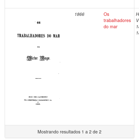
1866
Os
H
trabalhadores
V
do mar
1
1
Mostrando resultados 1 a 2 de 2