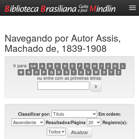
Skip
navigation
Navegando por Autor Assis,
Machado de, 1839-1908
Ir para:
0-9
A
B
C
D
E
F
G
H
I
J
K
L
M
N
O
P
Q
R
S
T
U
V
W
X
Y
Z
ou entre com as primeiras letras:
Classificar por:
Em ordem:
Resultados/Página
Registro(s):