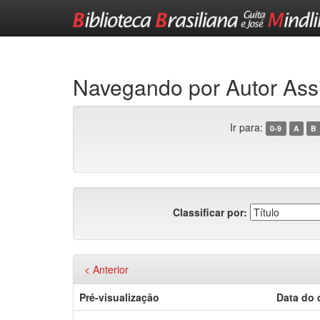
Skip
navigation
Navegando por Autor Ass
Ir para:
0-9
A
B
Classificar por:
< Anterior
Pré-visualização
Data do