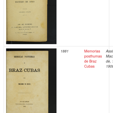
1881
Memorias
Assi
posthumas
Mac
de Braz
de, 
Cubas
190