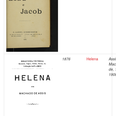
1876
Helena
Assi
Mac
de, 
190