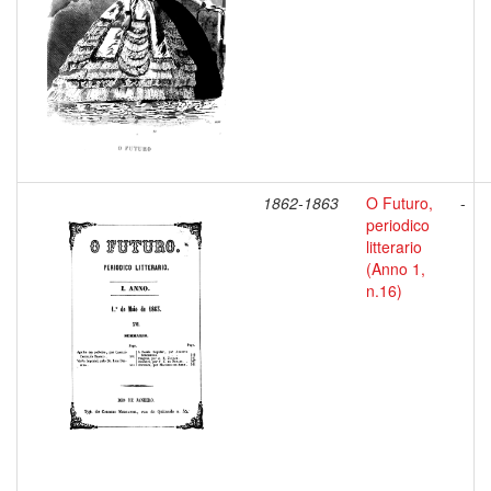
1862-1863
O Futuro,
-
periodico
litterario
(Anno 1,
n.16)