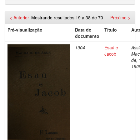
< Anterior
Mostrando resultados 19 a 38 de 70
Próximo >
Pré-visualização
Data do
Título
Aut
documento
1904
Esaú e
Assi
Jacob
Mac
de, 
190