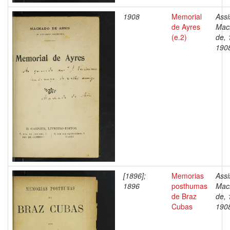
1908
Memorial
Assi
de Ayres
Mac
(e.2)
de, 
190
[1896];
Memorias
Assi
1896
posthumas
Mac
de Braz
de, 
Cubas
190