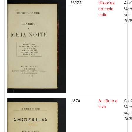
[1873]
Historias
Assi
da meia
Mac
noite
de, 
190
1874
A mão e a
Assi
luva
Mac
de, 
190