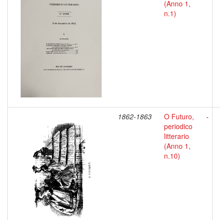
(Anno 1,
n.1)
1862-1863
O Futuro,
-
periodico
litterario
(Anno 1,
n.10)