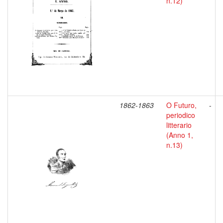
n.12)
1862-1863
O Futuro,
-
periodico
litterario
(Anno 1,
n.13)