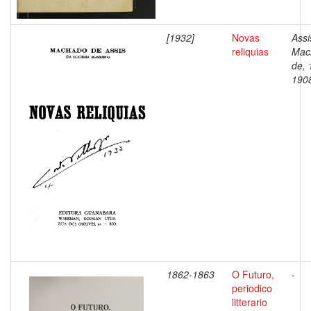
[1932]
Novas
Assi
reliquias
Mac
de, 
190
1862-1863
O Futuro,
-
periodico
litterario