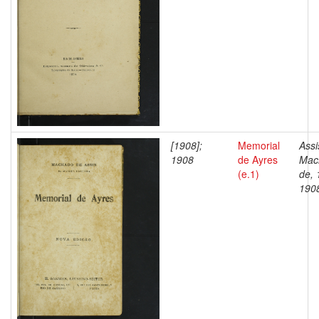
[1908];
Memorial
Assi
1908
de Ayres
Mac
(e.1)
de, 
190