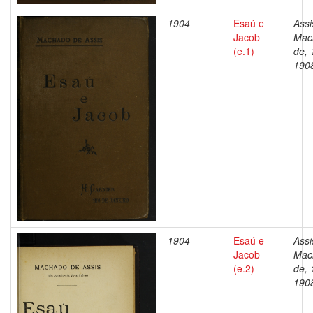
1904
Esaú e
Assi
Jacob
Mac
(e.1)
de, 
190
1904
Esaú e
Assi
Jacob
Mac
(e.2)
de, 
190