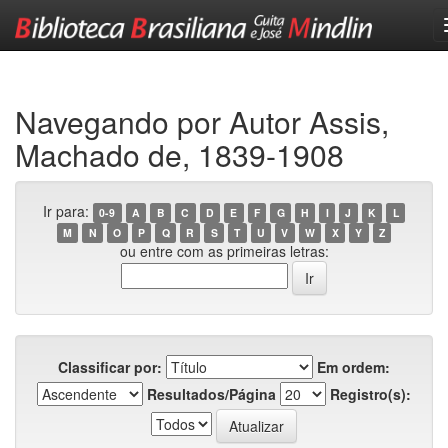
Skip
navigation
Navegando por Autor Assis,
Machado de, 1839-1908
Ir para:
0-9
A
B
C
D
E
F
G
H
I
J
K
L
M
N
O
P
Q
R
S
T
U
V
W
X
Y
Z
ou entre com as primeiras letras:
Classificar por:
Em ordem:
Resultados/Página
Registro(s):