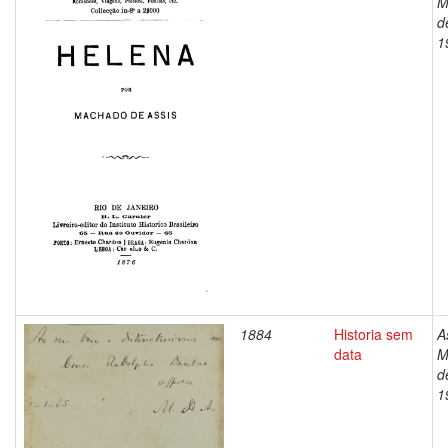
M
d
1
1884
Historia sem
A
data
M
d
1