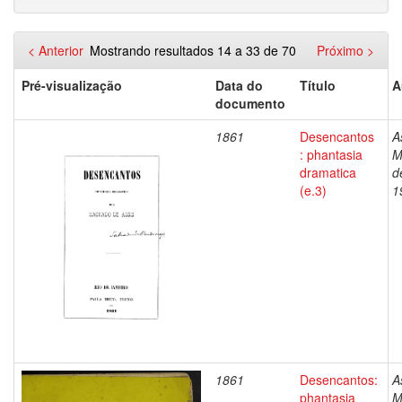
< Anterior
Mostrando resultados 14 a 33 de 70
Próximo >
Pré-visualização
Data do
Título
A
documento
1861
Desencantos
A
: phantasia
M
dramatica
d
(e.3)
1
1861
Desencantos:
A
phantasia
M