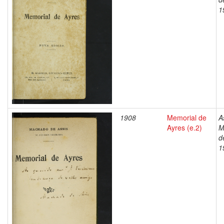
1
1908
Memorial de
A
Ayres (e.2)
M
d
1