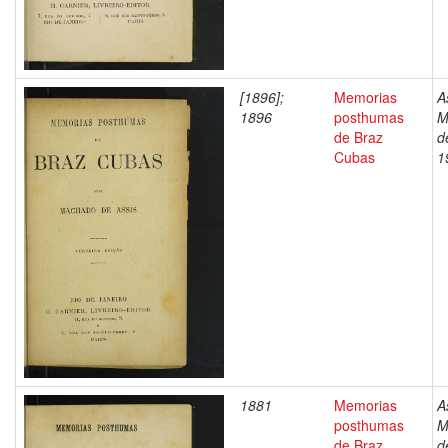
[1896];
Memorias
A
1896
posthumas
M
de Braz
d
Cubas
1
1881
Memorias
A
posthumas
M
de Braz
d