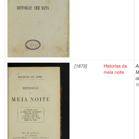
[1873]
Historias da
A
meia noite
M
d
1