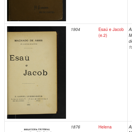
1904
Esaú e Jacob
A
(e.2)
M
d
1
1876
Helena
A