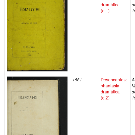
dramática
d
(e.1)
1
1861
Desencantos:
A
phantasia
M
dramática
d
(e.2)
1