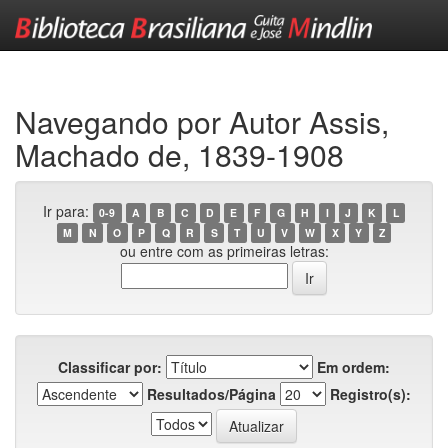
Skip
navigation
Navegando por Autor Assis,
Machado de, 1839-1908
Ir para:
0-9
A
B
C
D
E
F
G
H
I
J
K
L
M
N
O
P
Q
R
S
T
U
V
W
X
Y
Z
ou entre com as primeiras letras:
Classificar por:
Em ordem:
Resultados/Página
Registro(s):