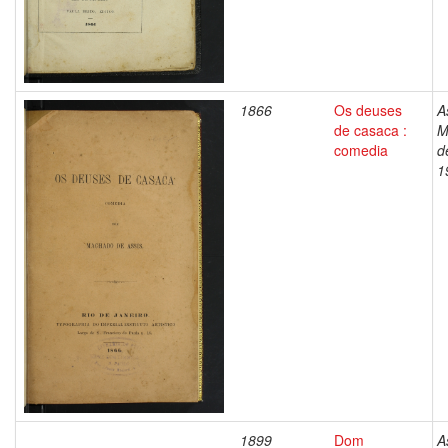
1866
Os deuses
A
de casaca :
M
comedia
d
1
1899
Dom
A