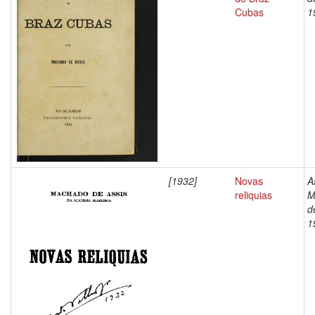
Cubas
1
[1932]
Novas
A
reliquias
M
d
1