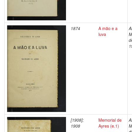
1874
A mão e a
A
luva
M
d
1
[1908];
Memorial de
A
1908
Ayres (e.1)
M
d