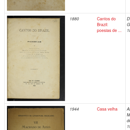
1880
Cantos do
D
Brazil:
G
poesias de ...
1
1944
Casa velha
A
M
d
1