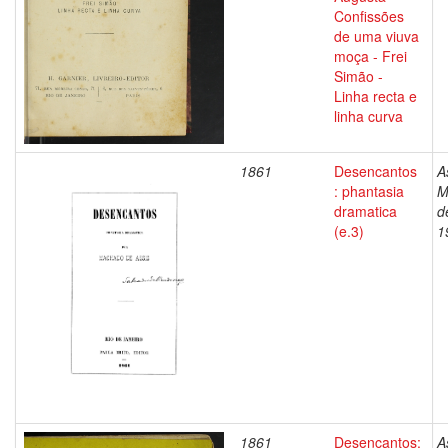
Confissões
de uma viuva
moça - Frei
Simão -
Linha recta e
linha curva
1861
Desencantos
A
: phantasia
M
dramatica
d
(e.3)
1
1861
Desencantos:
A