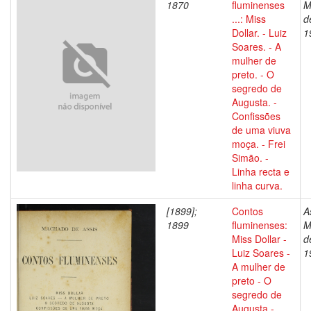
1870
fluminenses
M
...: Miss
d
Dollar. - Luiz
1
Soares. - A
mulher de
preto. - O
segredo de
Augusta. -
Confissões
de uma viuva
moça. - Frei
Simão. -
Linha recta e
linha curva.
[1899];
Contos
A
1899
fluminenses:
M
Miss Dollar -
d
Luiz Soares -
1
A mulher de
preto - O
segredo de
Augusta -