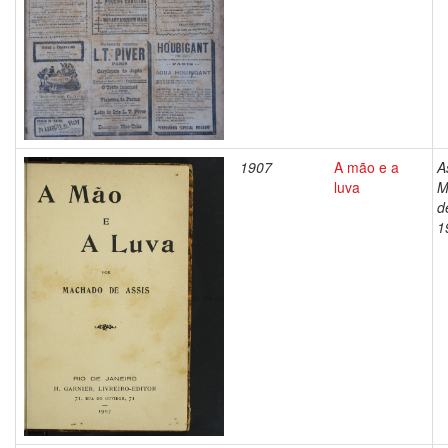
1907
A mão e a
A
luva
M
d
1