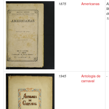
1875
Americanas
A
M
d
1
1945
Antologia de
-
carnaval