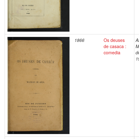
1866
Os deuses
A
de casaca :
M
comedia
d
1