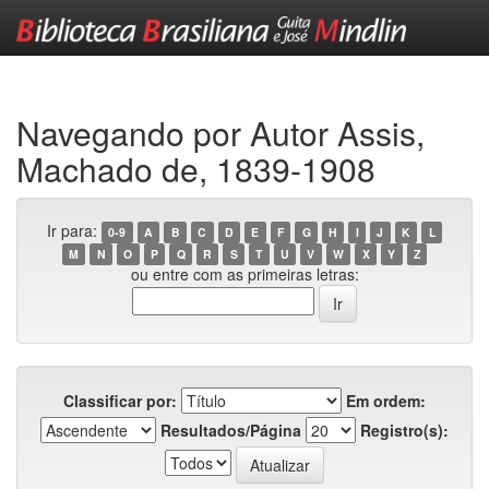
Skip
navigation
Navegando por Autor Assis,
Machado de, 1839-1908
Ir para:
0-9
A
B
C
D
E
F
G
H
I
J
K
L
M
N
O
P
Q
R
S
T
U
V
W
X
Y
Z
ou entre com as primeiras letras:
Classificar por:
Em ordem:
Resultados/Página
Registro(s):