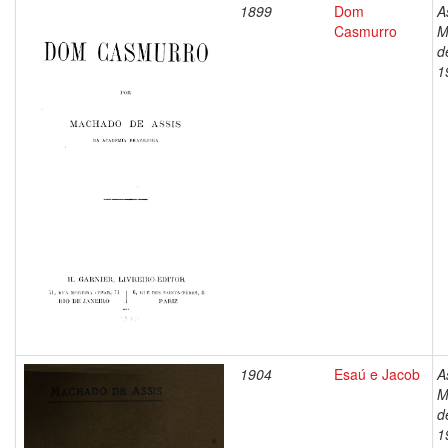
1899
Dom
A
Casmurro
M
d
1
1904
Esaú e Jacob
A
M
d
1