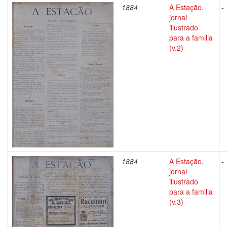
1884
A Estação,
-
jornal
illustrado
para a familia
(v.2)
1884
A Estação,
-
jornal
illustrado
para a familia
(v.3)