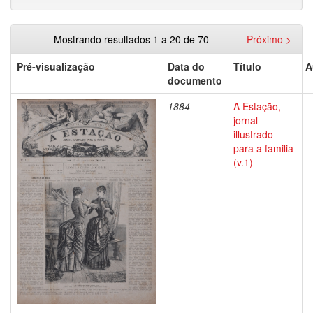
Mostrando resultados 1 a 20 de 70
Próximo >
Pré-visualização
Data do
Título
A
documento
1884
A Estação,
-
jornal
illustrado
para a familia
(v.1)