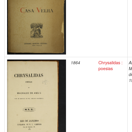
1864
Chrysalidas :
A
poesias
M
d
1