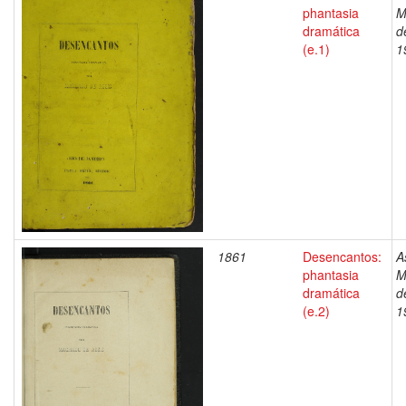
phantasia
M
dramática
d
(e.1)
1
1861
Desencantos:
A
phantasia
M
dramática
d
(e.2)
1